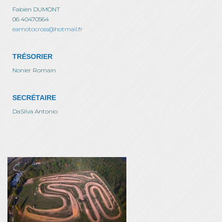
Fabien DUMONT
06 40470564
eamotocross@hotmail.fr
TRÉSORIER
Nonier Romain
SECRÉTAIRE
DaSilva Antonio