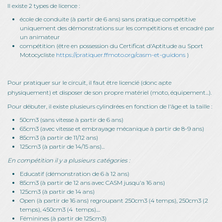
Il existe 2 types de licence :
école de conduite (à partir de 6 ans) sans pratique compétitive
uniquement des démonstrations sur les compétitions et encadré par
un animateur
compétition (être en possession du Certificat d'Aptitude au Sport
Motocycliste
https://pratiquer.ffmoto.org/casm-et-guidons
)
Pour pratiquer sur le circuit, il faut être licencié (donc apte
physiquement) et disposer de son propre matériel (moto, équipement...).
Pour débuter, il existe plusieurs cylindrées en fonction de l'âge et la taille :
50cm3 (sans vitesse à partir de 6 ans)
65cm3 (avec vitesse et embrayage mécanique à partir de 8-9 ans)
85cm3 (à partir de 11/12 ans)
125cm3 (à partir de 14/15 ans)...
En compétition il y a plusieurs catégories :
Educatif (démonstration de 6 à 12 ans)
85cm3 (à partir de 12 ans avec CASM jusqu'a 16 ans)
125cm3 (à partir de 14 ans)
Open (à partir de 16 ans) regroupant 250cm3 (4 temps), 250cm3 (2
temps), 450cm3 (4 temps)....
Féminines (à partir de 125cm3)