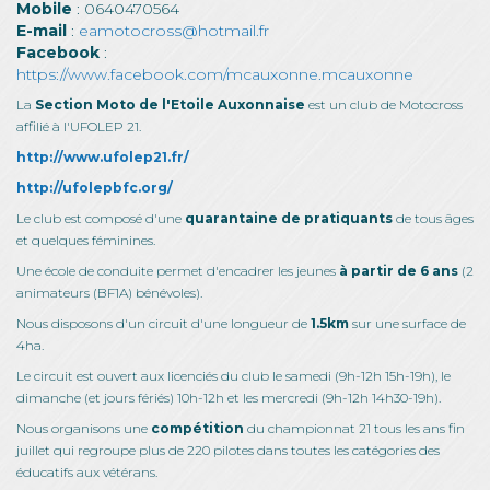
Mobile
: 0640470564
E-mail
:
eamotocross@hotmail.fr
Facebook
:
https://www.facebook.com/mcauxonne.mcauxonne
La
Section Moto de l'Etoile Auxonnaise
est un club de Motocross
affilié à l'UFOLEP 21.
http://www.ufolep21.fr/
http://ufolepbfc.org/
Le club est composé d'une
quarantaine de pratiquants
de tous âges
et quelques féminines.
Une école de conduite permet d'encadrer les jeunes
à partir de 6 ans
(2
animateurs (BF1A) bénévoles).
Nous disposons d'un circuit d'une longueur de
1.5km
sur une surface de
4ha.
Le circuit est ouvert aux licenciés du club le samedi (9h-12h 15h-19h), le
dimanche (et jours fériés) 10h-12h et les mercredi (9h-12h 14h30-19h).
Nous organisons une
compétition
du championnat 21 tous les ans fin
juillet qui regroupe plus de 220 pilotes dans toutes les catégories des
éducatifs aux vétérans.