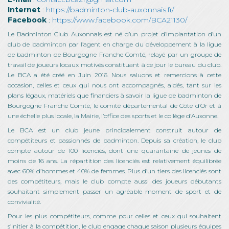
Internet
:
https://badminton-club-auxonnais.fr/
Facebook
:
https://www.facebook.com/BCA21130/
Le Badminton Club Auxonnais est né d’un projet d’implantation d’un
club de badminton par l’agent en charge du développement à la ligue
de badminton de Bourgogne Franche Comté, relayé par un groupe de
travail de joueurs locaux motivés constituant à ce jour le bureau du club.
Le BCA a été créé en Juin 2016. Nous saluons et remercions à cette
occasion, celles et ceux qui nous ont accompagnés, aidés, tant sur les
plans légaux, matériels que financiers à savoir la ligue de badminton de
Bourgogne Franche Comté, le comité départemental de Côte d’Or et à
une échelle plus locale, la Mairie, l’office des sports et le collège d’Auxonne.
Le BCA est un club jeune principalement construit autour de
compétiteurs et passionnés de badminton. Depuis sa création, le club
compte autour de 100 licenciés, dont une quarantaine de jeunes de
moins de 16 ans. La répartition des licenciés est relativement équilibrée
avec 60% d’hommes et 40% de femmes. Plus d’un tiers des licenciés sont
des compétiteurs, mais le club compte aussi des joueurs débutants
souhaitant simplement passer un agréable moment de sport et de
convivialité.
Pour les plus compétiteurs, comme pour celles et ceux qui souhaitent
s’initier à la compétition, le club engage chaque saison plusieurs équipes