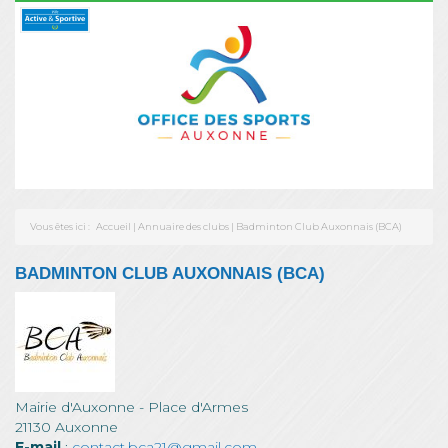
Vous êtes ici :
Accueil
|
Annuaire des clubs
|
Badminton Club Auxonnais (BCA)
BADMINTON CLUB AUXONNAIS (BCA)
Mairie d'Auxonne - Place d'Armes
21130 Auxonne
E-mail
:
contact.bca21@gmail.com