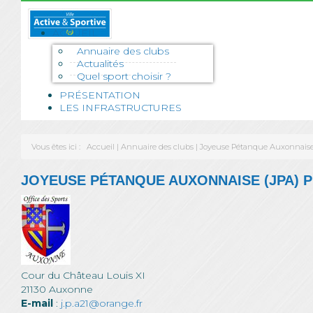
ACCUEIL
Annuaire des clubs
Actualités
Quel sport choisir ?
PRÉSENTATION
LES INFRASTRUCTURES
Vous êtes ici :
Accueil
|
Annuaire des clubs
|
Joyeuse Pétanque Auxonnaise
JOYEUSE PÉTANQUE AUXONNAISE (JPA) 
Cour du Château Louis XI
21130 Auxonne
E-mail
:
j.p.a21@orange.fr