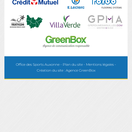
Office des Sports Auxonne -
Plan du site
-
Mentions légales
-
Création du site :
Agence GreenBox