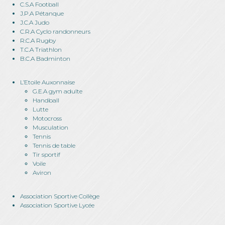
C.S.A Football
J.P.A Pétanque
J.C.A Judo
C.R.A Cyclo randonneurs
R.C.A Rugby
T.C.A Triathlon
B.C.A Badminton
L’Etoile Auxonnaise
G.E.A gym adulte
Handball
Lutte
Motocross
Musculation
Tennis
Tennis de table
Tir sportif
Voile
Aviron
Association Sportive Collège
Association Sportive Lycée