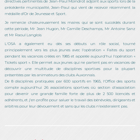
directives pertinentes de Jean-Paul Moindrot adjoint aux sports lors de la
précédente municipalité, Jean-Paul qui vient de recevoir récemment la
médaille d’Or de Jeunesse et Sport.
Je remercie chaleureusement les maires qui se sont succédés durant
cette période, Mr Jean Hugon, Mr Camille Deschamps, Mr Antoine Sanz
et Mr Raoul Langlois
L'OSA a également eu dès ses débuts un rôle social, tourné
principalement vers les plus jeunes avec l'opération « Faites du sport
pendant les vacances créées en 1985 et appelée aujourd'hui l'opération «
Tickets sport ». Elle permet aux jeunes qui ne partent pas en vacances de
découvrir une multitude de disciplines sportives pour la plupart
présentées par les animateurs des clubs Auxonnais.
De 8 disciplines pratiquées par 600 sportifs en 1965, l'Office des sports
compte aujourd'hui 26 associations sportives où section d'association
pour devenir une grande famille forte de plus de 2 500 licenciés et
adhérents, et j'en profite pour saluer le travail des bénévoles, dirigeants et
arbitres pour leur dévouement et sans qui les clubs n'existeraient pas.