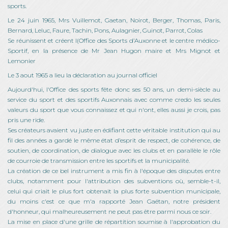
sports.
Le 24 juin 1965, Mrs Vuillemot, Gaetan, Noirot, Berger, Thomas, Paris,
Bernard, Leluc, Faure, Tachin, Pons, Aulagnier, Guinot, Parrot, Colas
Se réunissent et créent l(Office des Sports d’Auxonne et le centre médico-
Sportif, en la présence de Mr Jean Hugon maire et Mrs Mignot et
Lemonier
Le 3 aout 1965 a lieu la déclaration au journal officiel
Aujourd'hui, l'Office des sports fête donc ses 50 ans, un demi-siècle au
service du sport et des sportifs Auxonnais avec comme credo les seules
valeurs du sport que vous connaissez et qui n'ont, elles aussi je crois, pas
pris une ride.
Ses créateurs avaient vu juste en édifiant cette véritable institution qui au
fil des années a gardé le même état d’esprit de respect, de cohérence, de
soutien, de coordination, de dialogue avec les clubs et en parallèle le rôle
de courroie de transmission entre les sportifs et la municipalité.
La création de ce bel instrument a mis fin à l'époque des disputes entre
clubs, notamment pour l'attribution des subventions où, semble-t-il,
celui qui criait le plus fort obtenait la plus forte subvention municipale,
du moins c'est ce que m'a rapporté Jean Gaëtan, notre président
d'honneur, qui malheureusement ne peut pas être parmi nous ce soir.
La mise en place d'une grille de répartition soumise à l'approbation du