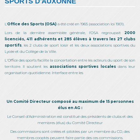
SPORTS D'AUXONNE
L’
Office des Sports (OSA)
a été créé en 1965 (association loi 1901).
Lors de la dernière assemblée générale, l’OSA regroupait
2000
licenciés, 411 adhérents et 285 élèves à travers les 27 clubs
sportifs
, les 2 clubs de sport loisir et les deux associations sportives du
Lycée et du Collège de la Ville.
L'Office des sports facilite la concertation entre les acteurs du sport de son
territoire. Il soutient les
associations sportives locales
dans leur
organisation quotidienne. Interface entre les
Un Comité Directeur composé au maximum de 15 personnes
élus en AG :
Le Conseil d’Administration est constitué des présidents de clubs et des
membres (élus) du Comité Directeur
Des commissions sont créées et pilotées par un membre du CD, des
membres cooptés peuvent faire partie des ces commissions.