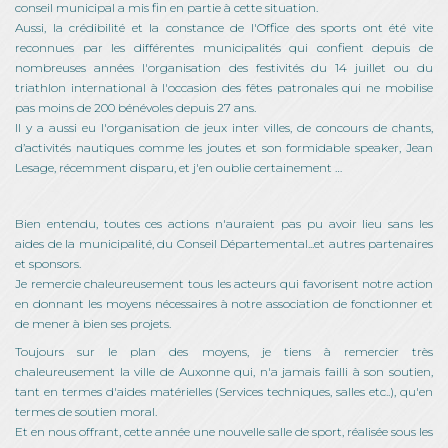
conseil municipal a mis fin en partie à cette situation.
Aussi, la crédibilité et la constance de l'Office des sports ont été vite
reconnues par les différentes municipalités qui confient depuis de
nombreuses années l'organisation des festivités du 14 juillet ou du
triathlon international à l'occasion des fêtes patronales qui ne mobilise
pas moins de 200 bénévoles depuis 27 ans.
Il y a aussi eu l'organisation de jeux inter villes, de concours de chants,
d’activités nautiques comme les joutes et son formidable speaker, Jean
Lesage, récemment disparu, et j'en oublie certainement …
Bien entendu, toutes ces actions n'auraient pas pu avoir lieu sans les
aides de la municipalité, du Conseil Départemental...et autres partenaires
et sponsors.
Je remercie chaleureusement tous les acteurs qui favorisent notre action
en donnant les moyens nécessaires à notre association de fonctionner et
de mener à bien ses projets.
Toujours sur le plan des moyens, je tiens à remercier très
chaleureusement la ville de Auxonne qui, n'a jamais failli à son soutien,
tant en termes d'aides matérielles (Services techniques, salles etc..), qu'en
termes de soutien moral.
Et en nous offrant, cette année une nouvelle salle de sport, réalisée sous les