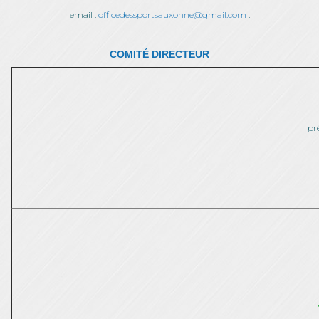
email :
officedessportsauxonne@gmail.com
.
COMITÉ DIRECTEUR
pr