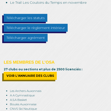
Le Trail Les Couloirs du Temps en novembre
Télécharger les statuts
Télécharger le règlement intérieur
Télécharger agrément
LES MEMBRES DE L’OSA
27 clubs ou sections et plus de 2500 licenciés :
VOIR L'ANNUAIRE DES CLUBS
Les Archers Auxonnais
A A Gymnastique
A.S.A Basket
Boules Auxonnaise
CNVS Ski Nautique