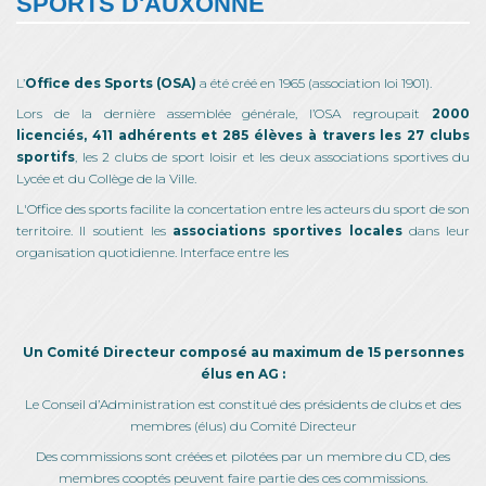
SPORTS D'AUXONNE
L’
Office des Sports (OSA)
a été créé en 1965 (association loi 1901).
Lors de la dernière assemblée générale, l’OSA regroupait
2000
licenciés, 411 adhérents et 285 élèves à travers les 27 clubs
sportifs
, les 2 clubs de sport loisir et les deux associations sportives du
Lycée et du Collège de la Ville.
L'Office des sports facilite la concertation entre les acteurs du sport de son
territoire. Il soutient les
associations sportives locales
dans leur
organisation quotidienne. Interface entre les
Un Comité Directeur composé au maximum de 15 personnes
élus en AG :
Le Conseil d’Administration est constitué des présidents de clubs et des
membres (élus) du Comité Directeur
Des commissions sont créées et pilotées par un membre du CD, des
membres cooptés peuvent faire partie des ces commissions.