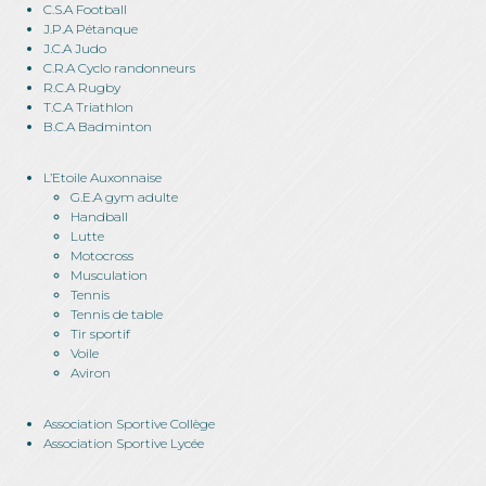
C.S.A Football
J.P.A Pétanque
J.C.A Judo
C.R.A Cyclo randonneurs
R.C.A Rugby
T.C.A Triathlon
B.C.A Badminton
L’Etoile Auxonnaise
G.E.A gym adulte
Handball
Lutte
Motocross
Musculation
Tennis
Tennis de table
Tir sportif
Voile
Aviron
Association Sportive Collège
Association Sportive Lycée