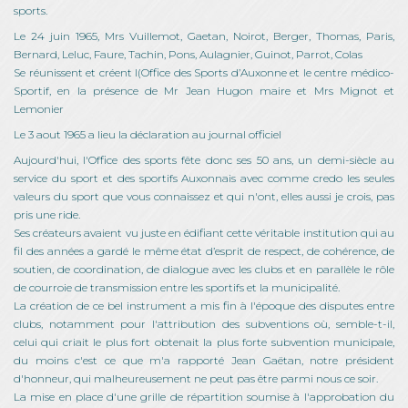
sports.
Le 24 juin 1965, Mrs Vuillemot, Gaetan, Noirot, Berger, Thomas, Paris,
Bernard, Leluc, Faure, Tachin, Pons, Aulagnier, Guinot, Parrot, Colas
Se réunissent et créent l(Office des Sports d’Auxonne et le centre médico-
Sportif, en la présence de Mr Jean Hugon maire et Mrs Mignot et
Lemonier
Le 3 aout 1965 a lieu la déclaration au journal officiel
Aujourd'hui, l'Office des sports fête donc ses 50 ans, un demi-siècle au
service du sport et des sportifs Auxonnais avec comme credo les seules
valeurs du sport que vous connaissez et qui n'ont, elles aussi je crois, pas
pris une ride.
Ses créateurs avaient vu juste en édifiant cette véritable institution qui au
fil des années a gardé le même état d’esprit de respect, de cohérence, de
soutien, de coordination, de dialogue avec les clubs et en parallèle le rôle
de courroie de transmission entre les sportifs et la municipalité.
La création de ce bel instrument a mis fin à l'époque des disputes entre
clubs, notamment pour l'attribution des subventions où, semble-t-il,
celui qui criait le plus fort obtenait la plus forte subvention municipale,
du moins c'est ce que m'a rapporté Jean Gaëtan, notre président
d'honneur, qui malheureusement ne peut pas être parmi nous ce soir.
La mise en place d'une grille de répartition soumise à l'approbation du