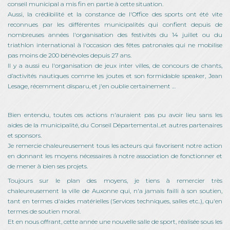
conseil municipal a mis fin en partie à cette situation.
Aussi, la crédibilité et la constance de l'Office des sports ont été vite
reconnues par les différentes municipalités qui confient depuis de
nombreuses années l'organisation des festivités du 14 juillet ou du
triathlon international à l'occasion des fêtes patronales qui ne mobilise
pas moins de 200 bénévoles depuis 27 ans.
Il y a aussi eu l'organisation de jeux inter villes, de concours de chants,
d’activités nautiques comme les joutes et son formidable speaker, Jean
Lesage, récemment disparu, et j'en oublie certainement …
Bien entendu, toutes ces actions n'auraient pas pu avoir lieu sans les
aides de la municipalité, du Conseil Départemental...et autres partenaires
et sponsors.
Je remercie chaleureusement tous les acteurs qui favorisent notre action
en donnant les moyens nécessaires à notre association de fonctionner et
de mener à bien ses projets.
Toujours sur le plan des moyens, je tiens à remercier très
chaleureusement la ville de Auxonne qui, n'a jamais failli à son soutien,
tant en termes d'aides matérielles (Services techniques, salles etc..), qu'en
termes de soutien moral.
Et en nous offrant, cette année une nouvelle salle de sport, réalisée sous les