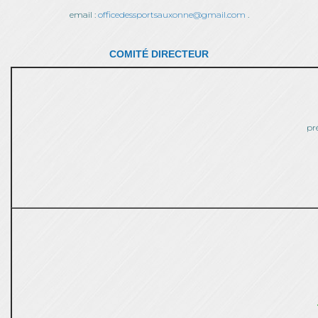
email :
officedessportsauxonne@gmail.com
.
COMITÉ DIRECTEUR
pr