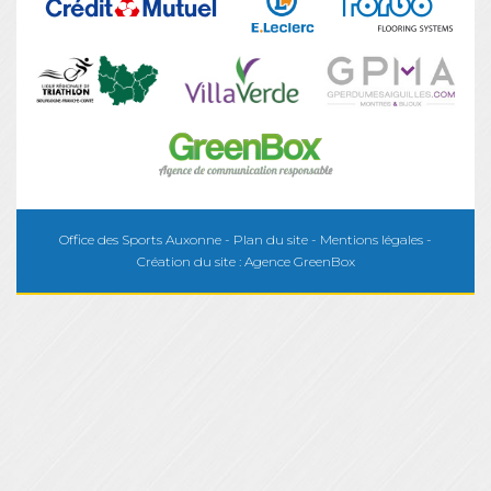
Office des Sports Auxonne -
Plan du site
-
Mentions légales
-
Création du site :
Agence GreenBox