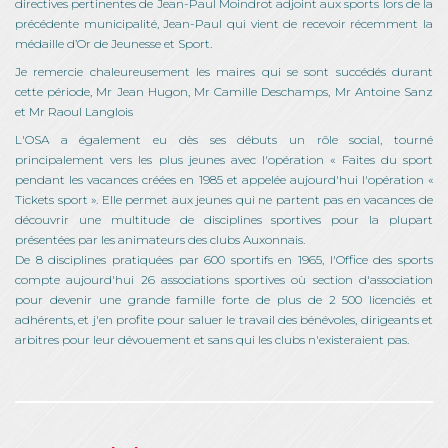
directives pertinentes de Jean-Paul Moindrot adjoint aux sports lors de la
précédente municipalité, Jean-Paul qui vient de recevoir récemment la
médaille d’Or de Jeunesse et Sport.
Je remercie chaleureusement les maires qui se sont succédés durant
cette période, Mr Jean Hugon, Mr Camille Deschamps, Mr Antoine Sanz
et Mr Raoul Langlois
L'OSA a également eu dès ses débuts un rôle social, tourné
principalement vers les plus jeunes avec l'opération « Faites du sport
pendant les vacances créées en 1985 et appelée aujourd'hui l'opération «
Tickets sport ». Elle permet aux jeunes qui ne partent pas en vacances de
découvrir une multitude de disciplines sportives pour la plupart
présentées par les animateurs des clubs Auxonnais.
De 8 disciplines pratiquées par 600 sportifs en 1965, l'Office des sports
compte aujourd'hui 26 associations sportives où section d'association
pour devenir une grande famille forte de plus de 2 500 licenciés et
adhérents, et j'en profite pour saluer le travail des bénévoles, dirigeants et
arbitres pour leur dévouement et sans qui les clubs n'existeraient pas.