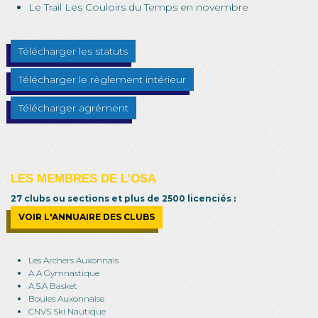
Le Trail Les Couloirs du Temps en novembre
Télécharger les statuts
Télécharger le règlement intérieur
Télécharger agrément
LES MEMBRES DE L’OSA
27 clubs ou sections et plus de 2500 licenciés :
VOIR L'ANNUAIRE DES CLUBS
Les Archers Auxonnais
A A Gymnastique
A.S.A Basket
Boules Auxonnaise
CNVS Ski Nautique