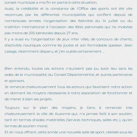
conseil municipal a mis fin en partie à cette situation.
Aussi, la crédibilité et la constance de l'Office des sports ont été vite
reconnues par les différentes municipalités qui confient depuis de
nombreuses années l'organisation des festivités du 14 juillet ou du
triathlon international à l'occasion des fêtes patronales qui ne mobilise
pas moins de 200 bénévoles depuis 27 ans.
Il y a aussi eu l'organisation de jeux inter villes, de concours de chants,
d’activités nautiques comme les joutes et son formidable speaker, Jean
Lesage, récemment disparu, et j'en oublie certainement …
Bien entendu, toutes ces actions n'auraient pas pu avoir lieu sans les
aides de la municipalité, du Conseil Départemental...et autres partenaires
et sponsors.
Je remercie chaleureusement tous les acteurs qui favorisent notre action
en donnant les moyens nécessaires à notre association de fonctionner et
de mener à bien ses projets.
Toujours sur le plan des moyens, je tiens à remercier très
chaleureusement la ville de Auxonne qui, n'a jamais failli à son soutien,
tant en termes d'aides matérielles (Services techniques, salles etc..), qu'en
termes de soutien moral.
Et en nous offrant, cette année une nouvelle salle de sport, réalisée sous les