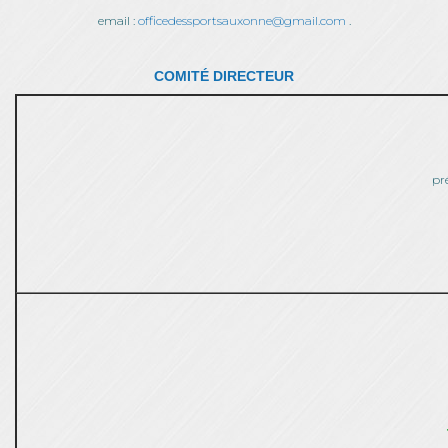
email :
officedessportsauxonne@gmail.com
.
COMITÉ DIRECTEUR
pr