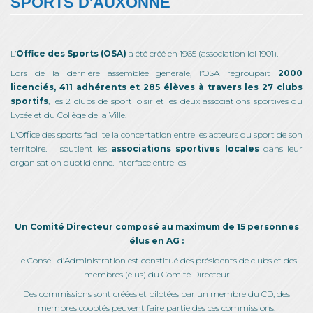
SPORTS D'AUXONNE
L’
Office des Sports (OSA)
a été créé en 1965 (association loi 1901).
Lors de la dernière assemblée générale, l’OSA regroupait
2000
licenciés, 411 adhérents et 285 élèves à travers les 27 clubs
sportifs
, les 2 clubs de sport loisir et les deux associations sportives du
Lycée et du Collège de la Ville.
L'Office des sports facilite la concertation entre les acteurs du sport de son
territoire. Il soutient les
associations sportives locales
dans leur
organisation quotidienne. Interface entre les
Un Comité Directeur composé au maximum de 15 personnes
élus en AG :
Le Conseil d’Administration est constitué des présidents de clubs et des
membres (élus) du Comité Directeur
Des commissions sont créées et pilotées par un membre du CD, des
membres cooptés peuvent faire partie des ces commissions.