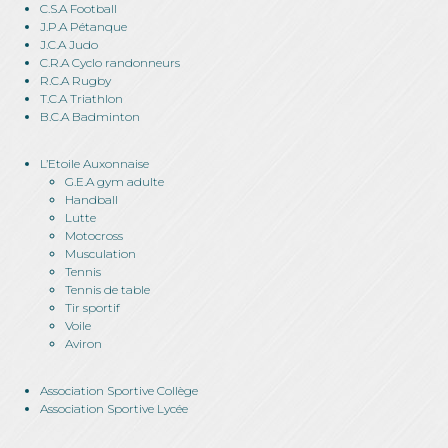
C.S.A Football
J.P.A Pétanque
J.C.A Judo
C.R.A Cyclo randonneurs
R.C.A Rugby
T.C.A Triathlon
B.C.A Badminton
L’Etoile Auxonnaise
G.E.A gym adulte
Handball
Lutte
Motocross
Musculation
Tennis
Tennis de table
Tir sportif
Voile
Aviron
Association Sportive Collège
Association Sportive Lycée