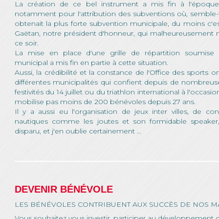
La création de ce bel instrument a mis fin à l'époque
notamment pour l'attribution des subventions où, semble-t-il,
obtenait la plus forte subvention municipale, du moins c'
Gaëtan, notre président d'honneur, qui malheureusement 
ce soir.
La mise en place d'une grille de répartition soumise 
municipal a mis fin en partie à cette situation.
Aussi, la crédibilité et la constance de l'Office des sports 
différentes municipalités qui confient depuis de nombreus
festivités du 14 juillet ou du triathlon international à l'occas
mobilise pas moins de 200 bénévoles depuis 27 ans.
Il y a aussi eu l'organisation de jeux inter villes, de con
nautiques comme les joutes et son formidable speake
disparu, et j'en oublie certainement …
DEVENIR BÉNÉVOLE
LES BÉNÉVOLES CONTRIBUENT AUX SUCCÈS DE NOS M
Vous souhaitez vous investir, participer au développement d’u