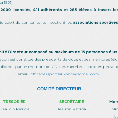
i 1901).
t
2000 licenciés, 411 adhérents et 285 élèves à travers le
du sport de son territoire. Il soutient les
associations sportives
ité Directeur composé au maximum de 15 personnes élus 
ration est constitué des présidents de clubs et des membres (élu
pilotées par un membre du CD, des membres cooptés peuvent f
email :
officedessportsauxonne@gmail.com
.
COMITÉ DIRECTEUR
TRÉSORIÈR
SECRÉTAIRE
Mem
Beaudin Patricia
Beaudin Patricia
Mic
L