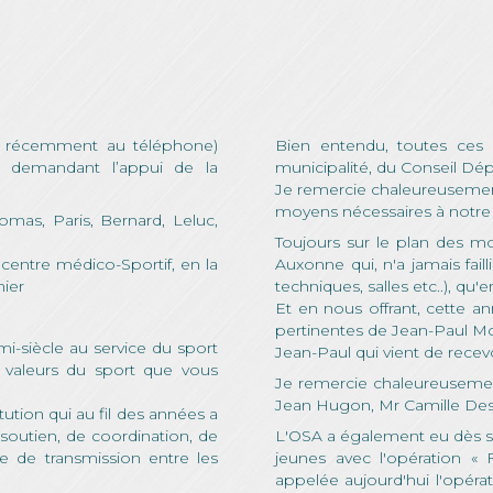
ès récemment au téléphone)
Bien entendu, toutes ces a
 demandant l’appui de la
municipalité, du Conseil Dép
Je remercie chaleureusement
moyens nécessaires à notre 
omas, Paris, Bernard, Leluc,
Toujours sur le plan des mo
 centre médico-Sportif, en la
Auxonne qui, n'a jamais fail
ier
techniques, salles etc..), qu
Et en nous offrant, cette an
pertinentes de Jean-Paul Moi
mi-siècle au service du sport
Jean-Paul qui vient de rece
 valeurs du sport que vous
Je remercie chaleureusement
Jean Hugon, Mr Camille Des
itution qui au fil des années a
soutien, de coordination, de
L'OSA a également eu dès se
ie de transmission entre les
jeunes avec l'opération «
appelée aujourd'hui l'opérat