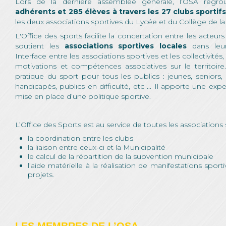
Lors de la dernière assemblée générale, l’OSA regr
adhérents et 285 élèves à travers les 27 clubs sportif
les deux associations sportives du Lycée et du Collège de la V
L'Office des sports facilite la concertation entre les acteurs 
soutient les
associations sportives locales
dans leur
Interface entre les associations sportives et les collectivités,
motivations et compétences associatives sur le territoire
pratique du sport pour tous les publics : jeunes, seniors
handicapés, publics en difficulté, etc ... Il apporte une exp
mise en place d’une politique sportive.
L’Office des Sports est au service de toutes les associations
la coordination entre les clubs
la liaison entre ceux-ci et la Municipalité
le calcul de la répartition de la subvention municipale
l’aide matérielle à la réalisation de manifestations spor
projets.