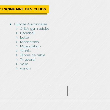
R L'ANNUAIRE DES CLUBS
L’Etoile Auxonnaise
G.E.A gym adulte
Handball
Lutte
Motocross
Musculation
Tennis
Tennis de table
Tir sportif
Voile
Aviron