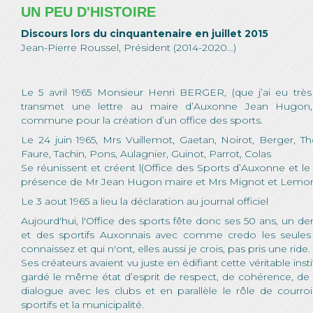
UN PEU D'HISTOIRE
Discours lors du cinquantenaire en juillet 2015
Jean-Pierre Roussel, Président (2014-2020…)
Le 5 avril 1965 Monsieur Henri BERGER, (que j’ai eu tr
transmet une lettre au maire d’Auxonne Jean Hugon,
commune pour la création d’un office des sports.
Le 24 juin 1965, Mrs Vuillemot, Gaetan, Noirot, Berger, Th
Faure, Tachin, Pons, Aulagnier, Guinot, Parrot, Colas
Se réunissent et créent l(Office des Sports d’Auxonne et le
présence de Mr Jean Hugon maire et Mrs Mignot et Lemon
Le 3 aout 1965 a lieu la déclaration au journal officiel
Aujourd'hui, l'Office des sports fête donc ses 50 ans, un de
et des sportifs Auxonnais avec comme credo les seules
connaissez et qui n'ont, elles aussi je crois, pas pris une ride.
Ses créateurs avaient vu juste en édifiant cette véritable inst
gardé le même état d’esprit de respect, de cohérence, de 
dialogue avec les clubs et en parallèle le rôle de courro
sportifs et la municipalité.