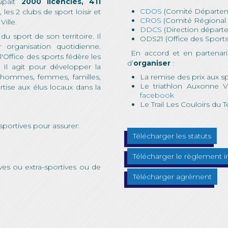
oupait
2000 licenciés, 411
CDOS
(Comité Départeme
s
, les 2 clubs de sport loisir et
CROS
(Comité Régional 
ille.
DDCS
(Direction départ
du sport de son territoire. Il
ODS21 (Office des Sports C
 organisation quotidienne.
En accord et en partenariat
 l'Office des sports fédère les
d’
organiser
:
. Il agit pour développer la
, hommes, femmes, familles,
La remise des prix aux spo
Le triathlon Auxonne 
ertise aux élus locaux dans la
facebook
Le Trail Les Couloirs d
 sportives pour assurer:
Télécharger les statuts
Télécharger le règlement i
tives ou extra-sportives ou de
Télécharger agrément