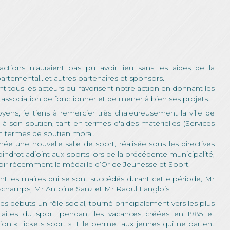
ctions n'auraient pas pu avoir lieu sans les aides de la
artemental...et autres partenaires et sponsors.
 tous les acteurs qui favorisent notre action en donnant les
association de fonctionner et de mener à bien ses projets.
yens, je tiens à remercier très chaleureusement la ville de
li à son soutien, tant en termes d'aides matérielles (Services
'en termes de soutien moral.
née une nouvelle salle de sport, réalisée sous les directives
ndrot adjoint aux sports lors de la précédente municipalité,
voir récemment la médaille d’Or de Jeunesse et Sport.
 les maires qui se sont succédés durant cette période, Mr
champs, Mr Antoine Sanz et Mr Raoul Langlois
s débuts un rôle social, tourné principalement vers les plus
 Faites du sport pendant les vacances créées en 1985 et
ion « Tickets sport ». Elle permet aux jeunes qui ne partent