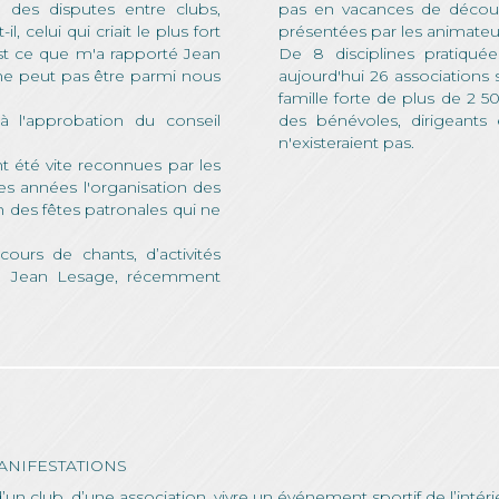
 des disputes entre clubs,
pas en vacances de découvr
 celui qui criait le plus fort
présentées par les animateu
est ce que m'a rapporté Jean
De 8 disciplines pratiqué
ne peut pas être parmi nous
aujourd'hui 26 associations
famille forte de plus de 2 50
à l'approbation du conseil
des bénévoles, dirigeants
n'existeraient pas.
ont été vite reconnues par les
es années l'organisation des
ion des fêtes patronales qui ne
cours de chants, d’activités
r, Jean Lesage, récemment
ANIFESTATIONS
n club, d’une association, vivre un événement sportif de l’intérie