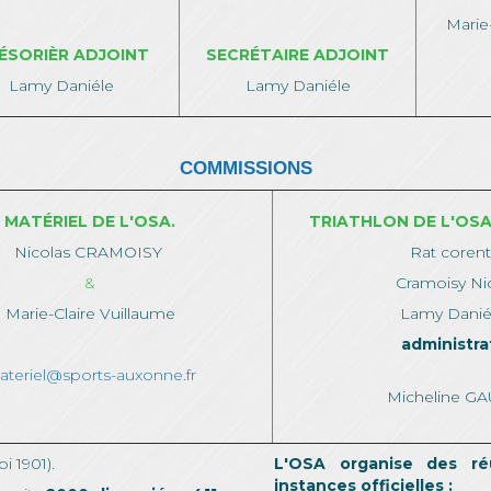
Marie
ÉSORIÈR ADJOINT
SECRÉTAIRE ADJOINT
Lamy Daniéle
Lamy Daniéle
COMMISSIONS
MATÉRIEL DE L'OSA.
TRIATHLON DE L'OSA
Nicolas CRAMOISY
Rat corent
&
Cramoisy Ni
Marie-Claire Vuillaume
Lamy Dani
administra
teriel@sports-auxonne.fr
Micheline G
i 1901).
L'OSA organise des ré
instances officielles :