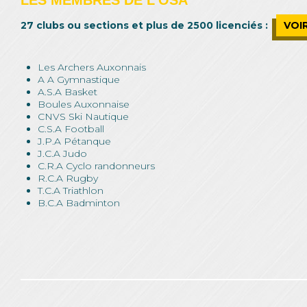
LES MEMBRES DE L’OSA
27 clubs ou sections et plus de 2500 licenciés :
VOI
Les Archers Auxonnais
A A Gymnastique
A.S.A Basket
Boules Auxonnaise
CNVS Ski Nautique
C.S.A Football
J.P.A Pétanque
J.C.A Judo
C.R.A Cyclo randonneurs
R.C.A Rugby
T.C.A Triathlon
B.C.A Badminton