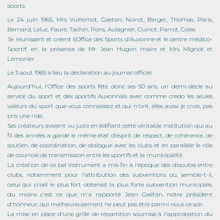
sports.
Le 24 juin 1965, Mrs Vuillemot, Gaetan, Noirot, Berger, Thomas, Paris,
Bernard, Leluc, Faure, Tachin, Pons, Aulagnier, Guinot, Parrot, Colas
Se réunissent et créent l(Office des Sports d’Auxonne et le centre médico-
Sportif, en la présence de Mr Jean Hugon maire et Mrs Mignot et
Lemonier
Le 3 aout 1965 a lieu la déclaration au journal officiel
Aujourd'hui, l'Office des sports fête donc ses 50 ans, un demi-siècle au
service du sport et des sportifs Auxonnais avec comme credo les seules
valeurs du sport que vous connaissez et qui n'ont, elles aussi je crois, pas
pris une ride.
Ses créateurs avaient vu juste en édifiant cette véritable institution qui au
fil des années a gardé le même état d’esprit de respect, de cohérence, de
soutien, de coordination, de dialogue avec les clubs et en parallèle le rôle
de courroie de transmission entre les sportifs et la municipalité.
La création de ce bel instrument a mis fin à l'époque des disputes entre
clubs, notamment pour l'attribution des subventions où, semble-t-il,
celui qui criait le plus fort obtenait la plus forte subvention municipale,
du moins c'est ce que m'a rapporté Jean Gaëtan, notre président
d'honneur, qui malheureusement ne peut pas être parmi nous ce soir.
La mise en place d'une grille de répartition soumise à l'approbation du