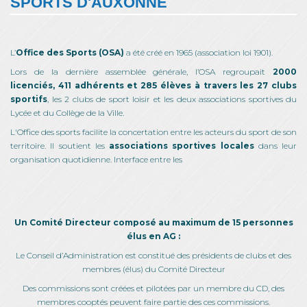
SPORTS D'AUXONNE
L’
Office des Sports (OSA)
a été créé en 1965 (association loi 1901).
Lors de la dernière assemblée générale, l’OSA regroupait
2000
licenciés, 411 adhérents et 285 élèves à travers les 27 clubs
sportifs
, les 2 clubs de sport loisir et les deux associations sportives du
Lycée et du Collège de la Ville.
L'Office des sports facilite la concertation entre les acteurs du sport de son
territoire. Il soutient les
associations sportives locales
dans leur
organisation quotidienne. Interface entre les
Un Comité Directeur composé au maximum de 15 personnes
élus en AG :
Le Conseil d’Administration est constitué des présidents de clubs et des
membres (élus) du Comité Directeur
Des commissions sont créées et pilotées par un membre du CD, des
membres cooptés peuvent faire partie des ces commissions.