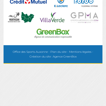
Office des Sports Auxonne -
Plan du site
-
Mentions légales
-
Création du site :
Agence GreenBox