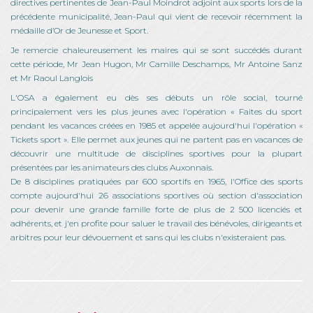
directives pertinentes de Jean-Paul Moindrot adjoint aux sports lors de la
précédente municipalité, Jean-Paul qui vient de recevoir récemment la
médaille d’Or de Jeunesse et Sport.
Je remercie chaleureusement les maires qui se sont succédés durant
cette période, Mr Jean Hugon, Mr Camille Deschamps, Mr Antoine Sanz
et Mr Raoul Langlois
L'OSA a également eu dès ses débuts un rôle social, tourné
principalement vers les plus jeunes avec l'opération « Faites du sport
pendant les vacances créées en 1985 et appelée aujourd'hui l'opération «
Tickets sport ». Elle permet aux jeunes qui ne partent pas en vacances de
découvrir une multitude de disciplines sportives pour la plupart
présentées par les animateurs des clubs Auxonnais.
De 8 disciplines pratiquées par 600 sportifs en 1965, l'Office des sports
compte aujourd'hui 26 associations sportives où section d'association
pour devenir une grande famille forte de plus de 2 500 licenciés et
adhérents, et j'en profite pour saluer le travail des bénévoles, dirigeants et
arbitres pour leur dévouement et sans qui les clubs n'existeraient pas.