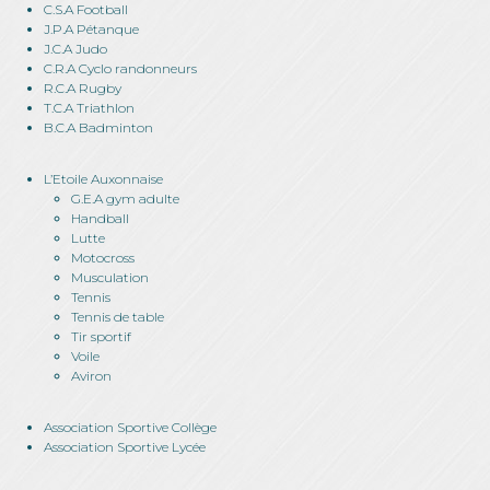
C.S.A Football
J.P.A Pétanque
J.C.A Judo
C.R.A Cyclo randonneurs
R.C.A Rugby
T.C.A Triathlon
B.C.A Badminton
L’Etoile Auxonnaise
G.E.A gym adulte
Handball
Lutte
Motocross
Musculation
Tennis
Tennis de table
Tir sportif
Voile
Aviron
Association Sportive Collège
Association Sportive Lycée