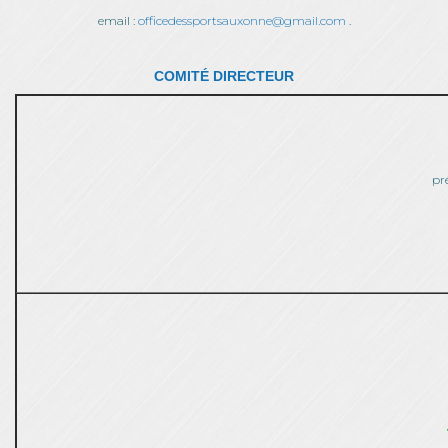
email :
officedessportsauxonne@gmail.com
.
COMITÉ DIRECTEUR
pr