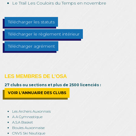
Le Trail Les Couloirs du Temps en novembre
Télécharger les statuts
Télécharger le règlement intérieur
Télécharger agrément
LES MEMBRES DE L’OSA
27 clubs ou sections et plus de 2500 licenciés :
VOIR L'ANNUAIRE DES CLUBS
Les Archers Auxonnais
A A Gymnastique
A.S.A Basket
Boules Auxonnaise
CNVS Ski Nautique