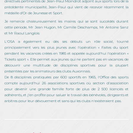
directives pertinentes de Jean-Paul Moindrot adjoint aux sports lors de la
précédente municipalité, Jean-Paul qui vient de recevoir récemment la
médaille d’Or de Jeunesse et Sport.
Je remercie chaleureusement les maires qui se sont succédés durant
cette période, Mr Jean Hugon, Mr Camille Deschamps, Mr Antoine Sanz
et Mr Raoul Langlois
L'OSA a également eu dès ses débuts un rôle social, tourné
principalement vers les plus jeunes avec l'opération « Faites du sport
pendant les vacances créées en 1985 et appelée aujourd'hui l'opération «
Tickets sport ». Elle permet aux jeunes qui ne partent pas en vacances de
découvrir une multitude de disciplines sportives pour la plupart
présentées par les animateurs des clubs Auxonnais.
De 8 disciplines pratiquées par 600 sportifs en 1965, l'Office des sports
compte aujourd'hui 26 associations sportives où section d'association
pour devenir une grande famille forte de plus de 2 500 licenciés et
adhérents, et j'en profite pour saluer le travail des bénévoles, dirigeants et
arbitres pour leur dévouement et sans qui les clubs n'existeraient pas.