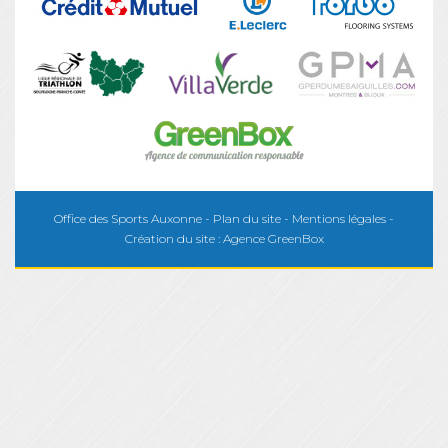
Office des Sports Auxonne -
Plan du site
-
Mentions légales
-
Création du site :
Agence GreenBox