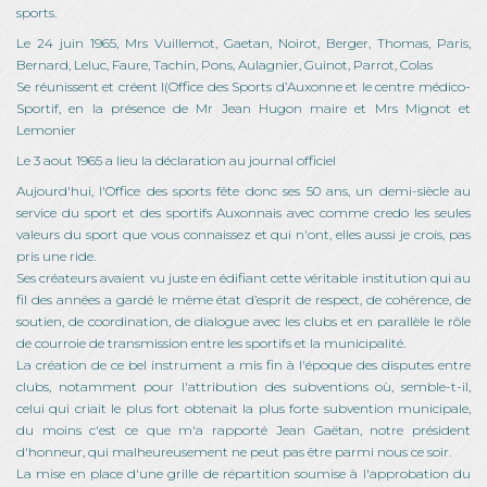
sports.
Le 24 juin 1965, Mrs Vuillemot, Gaetan, Noirot, Berger, Thomas, Paris,
Bernard, Leluc, Faure, Tachin, Pons, Aulagnier, Guinot, Parrot, Colas
Se réunissent et créent l(Office des Sports d’Auxonne et le centre médico-
Sportif, en la présence de Mr Jean Hugon maire et Mrs Mignot et
Lemonier
Le 3 aout 1965 a lieu la déclaration au journal officiel
Aujourd'hui, l'Office des sports fête donc ses 50 ans, un demi-siècle au
service du sport et des sportifs Auxonnais avec comme credo les seules
valeurs du sport que vous connaissez et qui n'ont, elles aussi je crois, pas
pris une ride.
Ses créateurs avaient vu juste en édifiant cette véritable institution qui au
fil des années a gardé le même état d’esprit de respect, de cohérence, de
soutien, de coordination, de dialogue avec les clubs et en parallèle le rôle
de courroie de transmission entre les sportifs et la municipalité.
La création de ce bel instrument a mis fin à l'époque des disputes entre
clubs, notamment pour l'attribution des subventions où, semble-t-il,
celui qui criait le plus fort obtenait la plus forte subvention municipale,
du moins c'est ce que m'a rapporté Jean Gaëtan, notre président
d'honneur, qui malheureusement ne peut pas être parmi nous ce soir.
La mise en place d'une grille de répartition soumise à l'approbation du