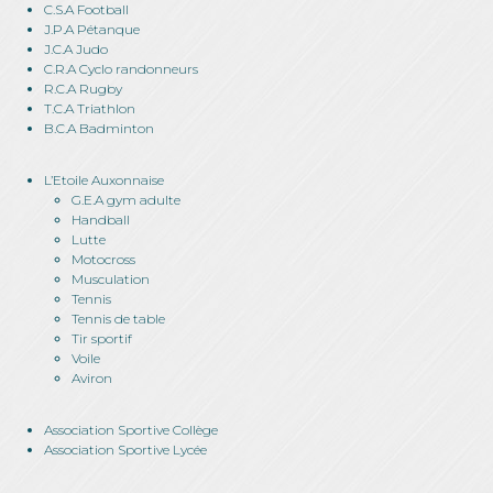
C.S.A Football
J.P.A Pétanque
J.C.A Judo
C.R.A Cyclo randonneurs
R.C.A Rugby
T.C.A Triathlon
B.C.A Badminton
L’Etoile Auxonnaise
G.E.A gym adulte
Handball
Lutte
Motocross
Musculation
Tennis
Tennis de table
Tir sportif
Voile
Aviron
Association Sportive Collège
Association Sportive Lycée