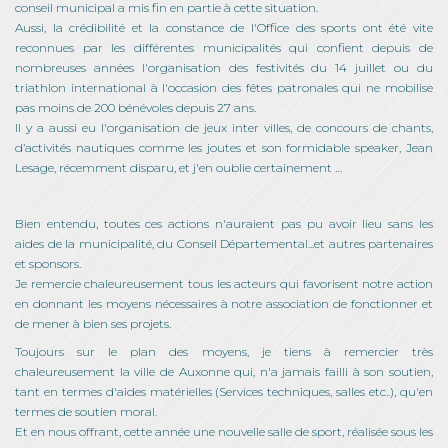
conseil municipal a mis fin en partie à cette situation.
Aussi, la crédibilité et la constance de l'Office des sports ont été vite
reconnues par les différentes municipalités qui confient depuis de
nombreuses années l'organisation des festivités du 14 juillet ou du
triathlon international à l'occasion des fêtes patronales qui ne mobilise
pas moins de 200 bénévoles depuis 27 ans.
Il y a aussi eu l'organisation de jeux inter villes, de concours de chants,
d’activités nautiques comme les joutes et son formidable speaker, Jean
Lesage, récemment disparu, et j'en oublie certainement …
Bien entendu, toutes ces actions n'auraient pas pu avoir lieu sans les
aides de la municipalité, du Conseil Départemental...et autres partenaires
et sponsors.
Je remercie chaleureusement tous les acteurs qui favorisent notre action
en donnant les moyens nécessaires à notre association de fonctionner et
de mener à bien ses projets.
Toujours sur le plan des moyens, je tiens à remercier très
chaleureusement la ville de Auxonne qui, n'a jamais failli à son soutien,
tant en termes d'aides matérielles (Services techniques, salles etc..), qu'en
termes de soutien moral.
Et en nous offrant, cette année une nouvelle salle de sport, réalisée sous les