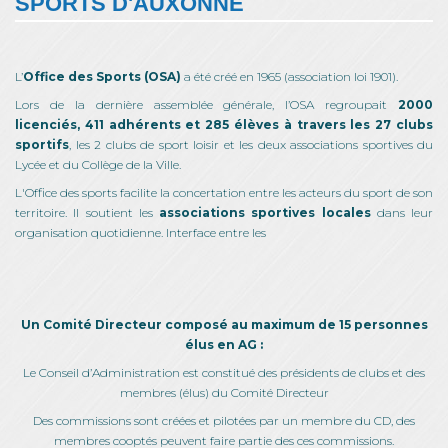
SPORTS D'AUXONNE
L’
Office des Sports (OSA)
a été créé en 1965 (association loi 1901).
Lors de la dernière assemblée générale, l’OSA regroupait
2000
licenciés, 411 adhérents et 285 élèves à travers les 27 clubs
sportifs
, les 2 clubs de sport loisir et les deux associations sportives du
Lycée et du Collège de la Ville.
L'Office des sports facilite la concertation entre les acteurs du sport de son
territoire. Il soutient les
associations sportives locales
dans leur
organisation quotidienne. Interface entre les
Un Comité Directeur composé au maximum de 15 personnes
élus en AG :
Le Conseil d’Administration est constitué des présidents de clubs et des
membres (élus) du Comité Directeur
Des commissions sont créées et pilotées par un membre du CD, des
membres cooptés peuvent faire partie des ces commissions.