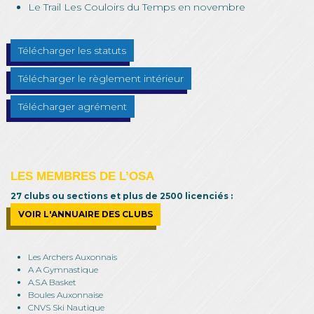
Le Trail Les Couloirs du Temps en novembre
Télécharger les statuts
Télécharger le règlement intérieur
Télécharger agrément
LES MEMBRES DE L’OSA
27 clubs ou sections et plus de 2500 licenciés :
VOIR L'ANNUAIRE DES CLUBS
Les Archers Auxonnais
A A Gymnastique
A.S.A Basket
Boules Auxonnaise
CNVS Ski Nautique