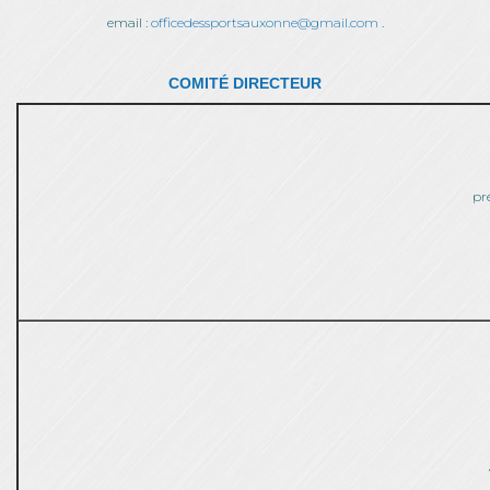
email :
officedessportsauxonne@gmail.com
.
COMITÉ DIRECTEUR
pr