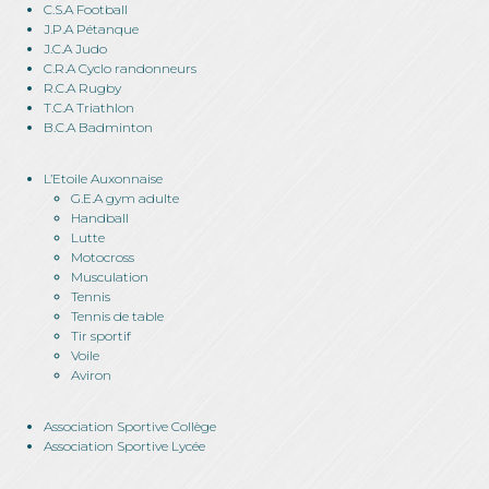
C.S.A Football
J.P.A Pétanque
J.C.A Judo
C.R.A Cyclo randonneurs
R.C.A Rugby
T.C.A Triathlon
B.C.A Badminton
L’Etoile Auxonnaise
G.E.A gym adulte
Handball
Lutte
Motocross
Musculation
Tennis
Tennis de table
Tir sportif
Voile
Aviron
Association Sportive Collège
Association Sportive Lycée