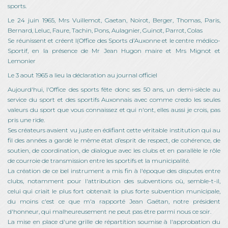
sports.
Le 24 juin 1965, Mrs Vuillemot, Gaetan, Noirot, Berger, Thomas, Paris,
Bernard, Leluc, Faure, Tachin, Pons, Aulagnier, Guinot, Parrot, Colas
Se réunissent et créent l(Office des Sports d’Auxonne et le centre médico-
Sportif, en la présence de Mr Jean Hugon maire et Mrs Mignot et
Lemonier
Le 3 aout 1965 a lieu la déclaration au journal officiel
Aujourd'hui, l'Office des sports fête donc ses 50 ans, un demi-siècle au
service du sport et des sportifs Auxonnais avec comme credo les seules
valeurs du sport que vous connaissez et qui n'ont, elles aussi je crois, pas
pris une ride.
Ses créateurs avaient vu juste en édifiant cette véritable institution qui au
fil des années a gardé le même état d’esprit de respect, de cohérence, de
soutien, de coordination, de dialogue avec les clubs et en parallèle le rôle
de courroie de transmission entre les sportifs et la municipalité.
La création de ce bel instrument a mis fin à l'époque des disputes entre
clubs, notamment pour l'attribution des subventions où, semble-t-il,
celui qui criait le plus fort obtenait la plus forte subvention municipale,
du moins c'est ce que m'a rapporté Jean Gaëtan, notre président
d'honneur, qui malheureusement ne peut pas être parmi nous ce soir.
La mise en place d'une grille de répartition soumise à l'approbation du