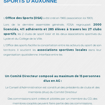
SPORTS D'AUXONNE
L’
Office des Sports (OSA)
a été créé en 1965 (association loi 1901).
Lors de la dernière assemblée générale, l’OSA regroupait
2000
licenciés, 411 adhérents et 285 élèves à travers les 27 clubs
sportifs
, les 2 clubs de sport loisir et les deux associations sportives du
Lycée et du Collège de la Ville.
L'Office des sports facilite la concertation entre les acteurs du sport de son
territoire. Il soutient les
associations sportives locales
dans leur
organisation quotidienne. Interface entre les
Un Comité Directeur composé au maximum de 15 personnes
élus en AG :
Le Conseil d’Administration est constitué des présidents de clubs et des
membres (élus) du Comité Directeur
Des commissions sont créées et pilotées par un membre du CD, des
membres cooptés peuvent faire partie des ces commissions.