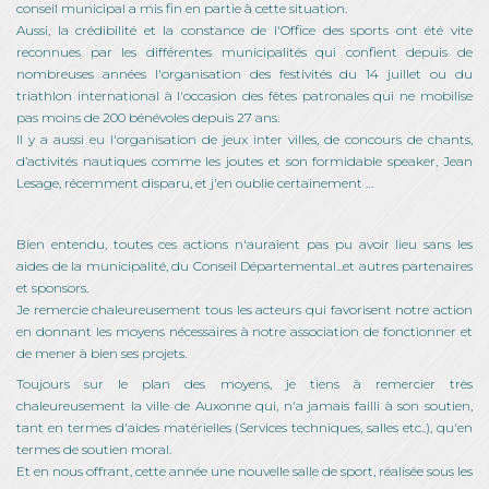
conseil municipal a mis fin en partie à cette situation.
Aussi, la crédibilité et la constance de l'Office des sports ont été vite
reconnues par les différentes municipalités qui confient depuis de
nombreuses années l'organisation des festivités du 14 juillet ou du
triathlon international à l'occasion des fêtes patronales qui ne mobilise
pas moins de 200 bénévoles depuis 27 ans.
Il y a aussi eu l'organisation de jeux inter villes, de concours de chants,
d’activités nautiques comme les joutes et son formidable speaker, Jean
Lesage, récemment disparu, et j'en oublie certainement …
Bien entendu, toutes ces actions n'auraient pas pu avoir lieu sans les
aides de la municipalité, du Conseil Départemental...et autres partenaires
et sponsors.
Je remercie chaleureusement tous les acteurs qui favorisent notre action
en donnant les moyens nécessaires à notre association de fonctionner et
de mener à bien ses projets.
Toujours sur le plan des moyens, je tiens à remercier très
chaleureusement la ville de Auxonne qui, n'a jamais failli à son soutien,
tant en termes d'aides matérielles (Services techniques, salles etc..), qu'en
termes de soutien moral.
Et en nous offrant, cette année une nouvelle salle de sport, réalisée sous les