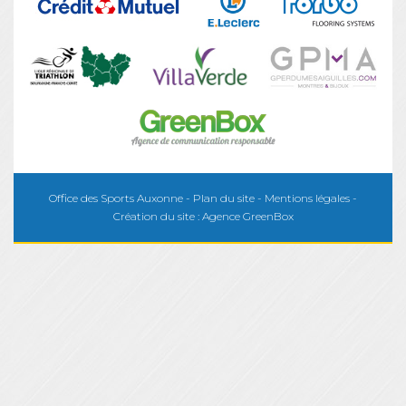
Office des Sports Auxonne -
Plan du site
-
Mentions légales
-
Création du site :
Agence GreenBox