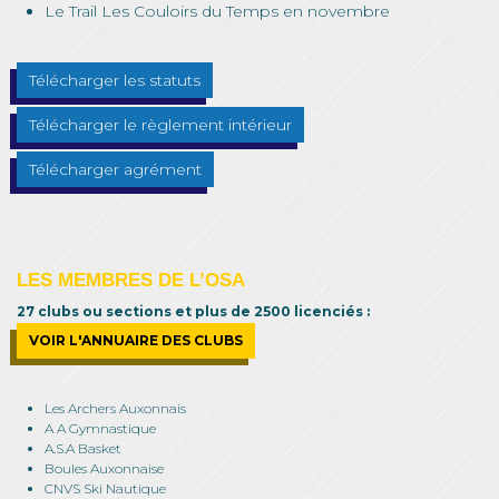
Le Trail Les Couloirs du Temps en novembre
Télécharger les statuts
Télécharger le règlement intérieur
Télécharger agrément
LES MEMBRES DE L’OSA
27 clubs ou sections et plus de 2500 licenciés :
VOIR L'ANNUAIRE DES CLUBS
Les Archers Auxonnais
A A Gymnastique
A.S.A Basket
Boules Auxonnaise
CNVS Ski Nautique