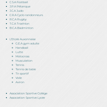
C.S.A Football
J.P.A Pétanque
J.C.A Judo
C.R.A Cyclo randonneurs
R.C.A Rugby
T.C.A Triathlon
B.C.A Badminton
L’Etoile Auxonnaise
G.E.A gym adulte
Handball
Lutte
Motocross
Musculation
Tennis
Tennis de table
Tir sportif
Voile
Aviron
Association Sportive Collège
Association Sportive Lycée