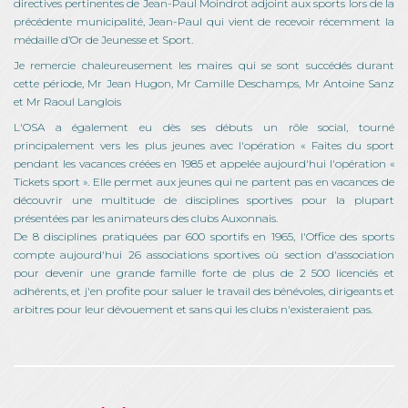
directives pertinentes de Jean-Paul Moindrot adjoint aux sports lors de la
précédente municipalité, Jean-Paul qui vient de recevoir récemment la
médaille d’Or de Jeunesse et Sport.
Je remercie chaleureusement les maires qui se sont succédés durant
cette période, Mr Jean Hugon, Mr Camille Deschamps, Mr Antoine Sanz
et Mr Raoul Langlois
L'OSA a également eu dès ses débuts un rôle social, tourné
principalement vers les plus jeunes avec l'opération « Faites du sport
pendant les vacances créées en 1985 et appelée aujourd'hui l'opération «
Tickets sport ». Elle permet aux jeunes qui ne partent pas en vacances de
découvrir une multitude de disciplines sportives pour la plupart
présentées par les animateurs des clubs Auxonnais.
De 8 disciplines pratiquées par 600 sportifs en 1965, l'Office des sports
compte aujourd'hui 26 associations sportives où section d'association
pour devenir une grande famille forte de plus de 2 500 licenciés et
adhérents, et j'en profite pour saluer le travail des bénévoles, dirigeants et
arbitres pour leur dévouement et sans qui les clubs n'existeraient pas.