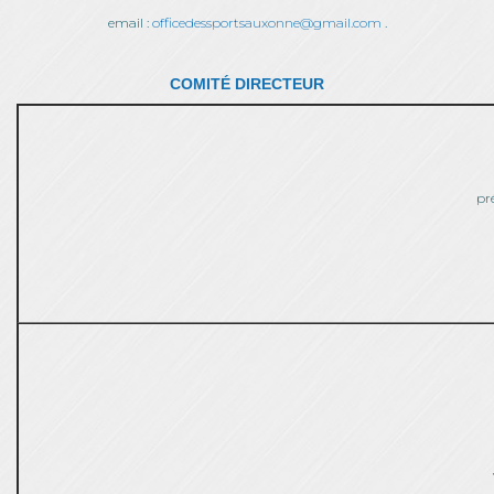
email :
officedessportsauxonne@gmail.com
.
COMITÉ DIRECTEUR
pr