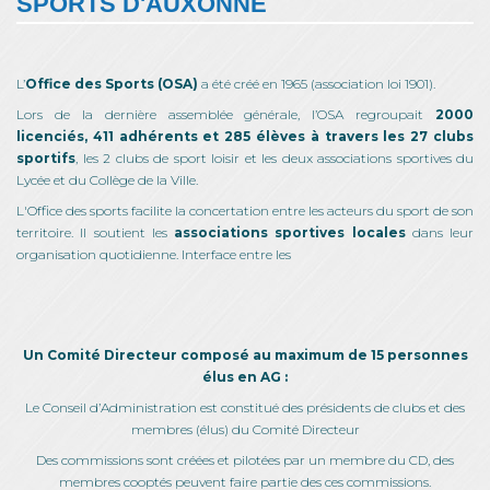
SPORTS D'AUXONNE
L’
Office des Sports (OSA)
a été créé en 1965 (association loi 1901).
Lors de la dernière assemblée générale, l’OSA regroupait
2000
licenciés, 411 adhérents et 285 élèves à travers les 27 clubs
sportifs
, les 2 clubs de sport loisir et les deux associations sportives du
Lycée et du Collège de la Ville.
L'Office des sports facilite la concertation entre les acteurs du sport de son
territoire. Il soutient les
associations sportives locales
dans leur
organisation quotidienne. Interface entre les
Un Comité Directeur composé au maximum de 15 personnes
élus en AG :
Le Conseil d’Administration est constitué des présidents de clubs et des
membres (élus) du Comité Directeur
Des commissions sont créées et pilotées par un membre du CD, des
membres cooptés peuvent faire partie des ces commissions.