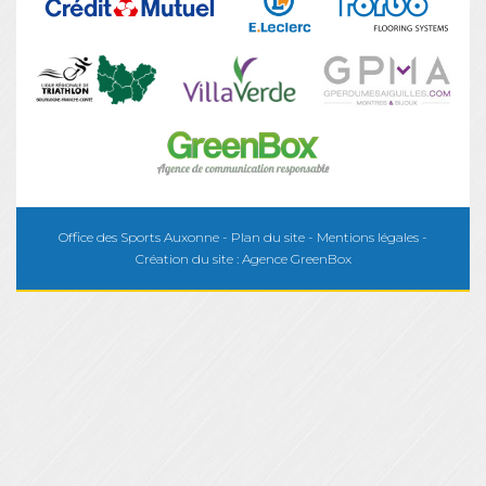
Office des Sports Auxonne -
Plan du site
-
Mentions légales
-
Création du site :
Agence GreenBox