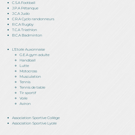
C.S.A Football
J.P.A Pétanque
J.C.A Judo
C.R.A Cyclo randonneurs
R.C.A Rugby
T.C.A Triathlon
B.C.A Badminton
L’Etoile Auxonnaise
G.E.A gym adulte
Handball
Lutte
Motocross
Musculation
Tennis
Tennis de table
Tir sportif
Voile
Aviron
Association Sportive Collège
Association Sportive Lycée