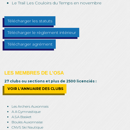
Le Trail Les Couloirs du Temps en novembre
Télécharger les statuts
Télécharger le règlement intérieur
Télécharger agrément
LES MEMBRES DE L’OSA
27 clubs ou sections et plus de 2500 licenciés :
VOIR L'ANNUAIRE DES CLUBS
Les Archers Auxonnais
A A Gymnastique
A.S.A Basket
Boules Auxonnaise
CNVS Ski Nautique