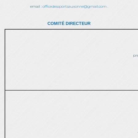
email :
officedessportsauxonne@gmail.com
.
COMITÉ DIRECTEUR
pr