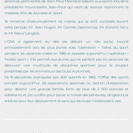
directives pertinentes de Jean-Paul Moindrot adjoint aux sports lors de la
précédente municipalité, Jean-Paul qui vient de recevoir récemment la
médaille d’Or de Jeunesse et Sport.
Je remercie chaleureusement les maires qui se sont succédés durant
cette période, Mr Jean Hugon, Mr Camille Deschamps, Mr Antoine Sanz
et Mr Raoul Langlois
L'OSA a également eu dès ses débuts un rôle social, tourné
principalement vers les plus jeunes avec l'opération « Faites du sport
pendant les vacances créées en 1985 et appelée aujourd'hui l'opération «
Tickets sport ». Elle permet aux jeunes qui ne partent pas en vacances de
découvrir une multitude de disciplines sportives pour la plupart
présentées par les animateurs des clubs Auxonnais.
De 8 disciplines pratiquées par 600 sportifs en 1965, l'Office des sports
compte aujourd'hui 26 associations sportives où section d'association
pour devenir une grande famille forte de plus de 2 500 licenciés et
adhérents, et j'en profite pour saluer le travail des bénévoles, dirigeants et
arbitres pour leur dévouement et sans qui les clubs n'existeraient pas.