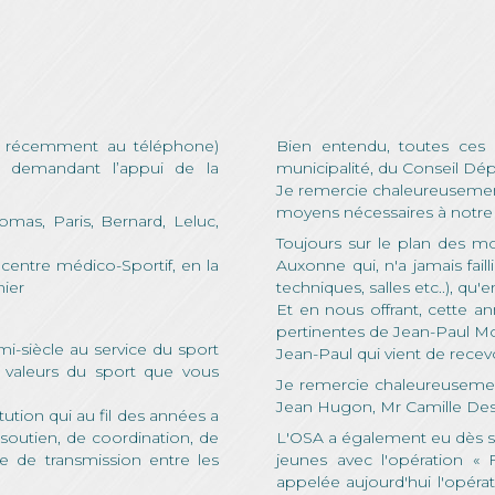
ès récemment au téléphone)
Bien entendu, toutes ces a
 demandant l’appui de la
municipalité, du Conseil Dép
Je remercie chaleureusement
moyens nécessaires à notre 
omas, Paris, Bernard, Leluc,
Toujours sur le plan des mo
 centre médico-Sportif, en la
Auxonne qui, n'a jamais fail
ier
techniques, salles etc..), qu
Et en nous offrant, cette an
pertinentes de Jean-Paul Moi
mi-siècle au service du sport
Jean-Paul qui vient de rece
 valeurs du sport que vous
Je remercie chaleureusement
Jean Hugon, Mr Camille Des
itution qui au fil des années a
soutien, de coordination, de
L'OSA a également eu dès se
ie de transmission entre les
jeunes avec l'opération «
appelée aujourd'hui l'opérat