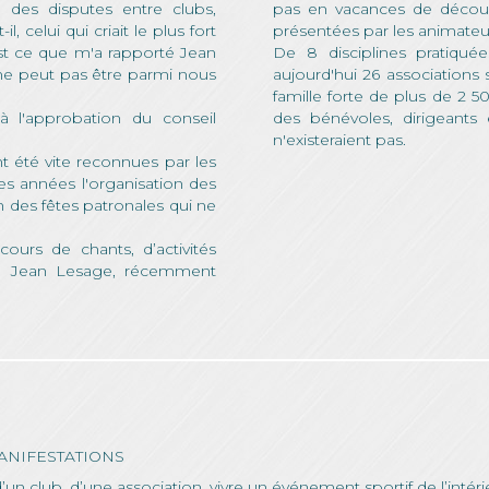
 des disputes entre clubs,
pas en vacances de découvr
 celui qui criait le plus fort
présentées par les animateu
est ce que m'a rapporté Jean
De 8 disciplines pratiqué
ne peut pas être parmi nous
aujourd'hui 26 associations
famille forte de plus de 2 50
à l'approbation du conseil
des bénévoles, dirigeants
n'existeraient pas.
ont été vite reconnues par les
es années l'organisation des
ion des fêtes patronales qui ne
cours de chants, d’activités
r, Jean Lesage, récemment
ANIFESTATIONS
n club, d’une association, vivre un événement sportif de l’intérie