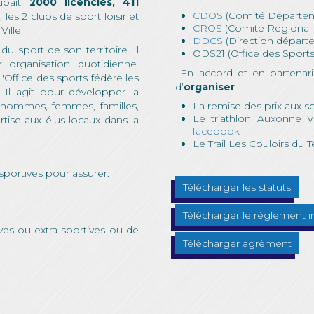
oupait
2000 licenciés, 411
CDOS
(Comité Départeme
s
, les 2 clubs de sport loisir et
CROS
(Comité Régional 
ille.
DDCS
(Direction départ
du sport de son territoire. Il
ODS21 (Office des Sports C
 organisation quotidienne.
En accord et en partenariat
 l'Office des sports fédère les
d’
organiser
:
. Il agit pour développer la
, hommes, femmes, familles,
La remise des prix aux spo
Le triathlon Auxonne 
ertise aux élus locaux dans la
facebook
Le Trail Les Couloirs d
 sportives pour assurer:
Télécharger les statuts
Télécharger le règlement i
tives ou extra-sportives ou de
Télécharger agrément