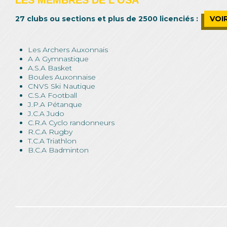
LES MEMBRES DE L’OSA
27 clubs ou sections et plus de 2500 licenciés :
VOI
Les Archers Auxonnais
A A Gymnastique
A.S.A Basket
Boules Auxonnaise
CNVS Ski Nautique
C.S.A Football
J.P.A Pétanque
J.C.A Judo
C.R.A Cyclo randonneurs
R.C.A Rugby
T.C.A Triathlon
B.C.A Badminton