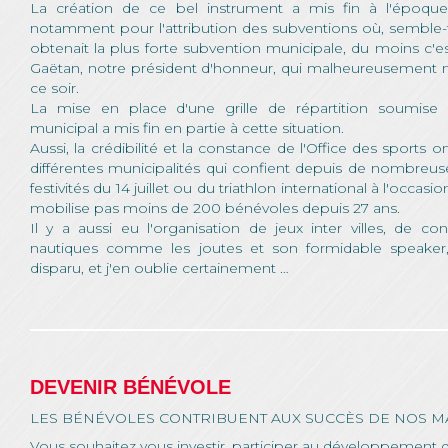
La création de ce bel instrument a mis fin à l'époque
notamment pour l'attribution des subventions où, semble-t-il,
obtenait la plus forte subvention municipale, du moins c'
Gaëtan, notre président d'honneur, qui malheureusement 
ce soir.
La mise en place d'une grille de répartition soumise 
municipal a mis fin en partie à cette situation.
Aussi, la crédibilité et la constance de l'Office des sports 
différentes municipalités qui confient depuis de nombreus
festivités du 14 juillet ou du triathlon international à l'occas
mobilise pas moins de 200 bénévoles depuis 27 ans.
Il y a aussi eu l'organisation de jeux inter villes, de con
nautiques comme les joutes et son formidable speake
disparu, et j'en oublie certainement …
DEVENIR BÉNÉVOLE
LES BÉNÉVOLES CONTRIBUENT AUX SUCCÈS DE NOS M
Vous souhaitez vous investir, participer au développement d’u