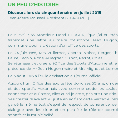
UN PEU D'HISTOIRE
Discours lors du cinquantenaire en juillet 2015
Jean-Pierre Roussel, Président (2014-2020…)
Le 5 avril 1965 Monsieur Henri BERGER, (que j’ai eu tr
transmet une lettre au maire d’Auxonne Jean Hugon,
commune pour la création d’un office des sports.
Le 24 juin 1965, Mrs Vuillemot, Gaetan, Noirot, Berger, Th
Faure, Tachin, Pons, Aulagnier, Guinot, Parrot, Colas
Se réunissent et créent l(Office des Sports d’Auxonne et le
présence de Mr Jean Hugon maire et Mrs Mignot et Lemon
Le 3 aout 1965 a lieu la déclaration au journal officiel
Aujourd'hui, l'Office des sports fête donc ses 50 ans, un de
et des sportifs Auxonnais avec comme credo les seules
connaissez et qui n'ont, elles aussi je crois, pas pris une ride.
Ses créateurs avaient vu juste en édifiant cette véritable inst
gardé le même état d’esprit de respect, de cohérence, de 
dialogue avec les clubs et en parallèle le rôle de courro
sportifs et la municipalité.