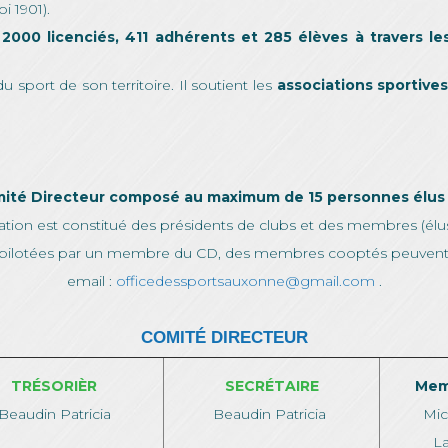
i 1901).
t
2000 licenciés, 411 adhérents et 285 élèves à travers le
du sport de son territoire. Il soutient les
associations sportives
ité Directeur composé au maximum de 15 personnes élus 
ration est constitué des présidents de clubs et des membres (élu
pilotées par un membre du CD, des membres cooptés peuvent f
email :
officedessportsauxonne@gmail.com
.
COMITÉ DIRECTEUR
TRÉSORIÈR
SECRÉTAIRE
Mem
Beaudin Patricia
Beaudin Patricia
Mic
L