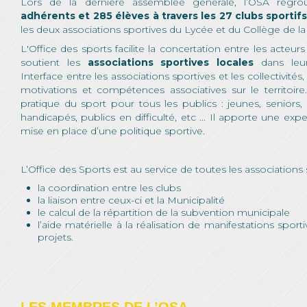
Lors de la dernière assemblée générale, l’OSA regr
adhérents et 285 élèves à travers les 27 clubs sportif
les deux associations sportives du Lycée et du Collège de la V
L'Office des sports facilite la concertation entre les acteurs 
soutient les
associations sportives locales
dans leur
Interface entre les associations sportives et les collectivités,
motivations et compétences associatives sur le territoire
pratique du sport pour tous les publics : jeunes, seniors
handicapés, publics en difficulté, etc ... Il apporte une exp
mise en place d’une politique sportive.
L’Office des Sports est au service de toutes les associations
la coordination entre les clubs
la liaison entre ceux-ci et la Municipalité
le calcul de la répartition de la subvention municipale
l’aide matérielle à la réalisation de manifestations spor
projets.