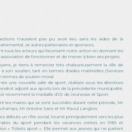
ctions n'auraient pas pu avoir lieu sans les aides de la
artemental...et autres partenaires et sponsors.
 tous les acteurs qui favorisent notre action en donnant les
association de fonctionner et de mener à bien ses projets.
yens, je tiens à remercier très chaleureusement la ville de
li à son soutien, tant en termes d'aides matérielles (Services
'en termes de soutien moral.
née une nouvelle salle de sport, réalisée sous les directives
ndrot adjoint aux sports lors de la précédente municipalité,
voir récemment la médaille d’Or de Jeunesse et Sport.
 les maires qui se sont succédés durant cette période, Mr
champs, Mr Antoine Sanz et Mr Raoul Langlois
s débuts un rôle social, tourné principalement vers les plus
 Faites du sport pendant les vacances créées en 1985 et
ion « Tickets sport ». Elle permet aux jeunes qui ne partent