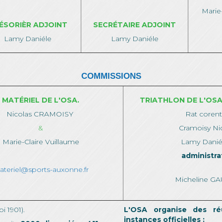
Marie
ÉSORIÈR ADJOINT
SECRÉTAIRE ADJOINT
Lamy Daniéle
Lamy Daniéle
COMMISSIONS
MATÉRIEL DE L'OSA.
TRIATHLON DE L'OSA
Nicolas CRAMOISY
Rat corent
&
Cramoisy Ni
Marie-Claire Vuillaume
Lamy Dani
administra
teriel@sports-auxonne.fr
Micheline G
i 1901).
L'OSA organise des ré
instances officielles :