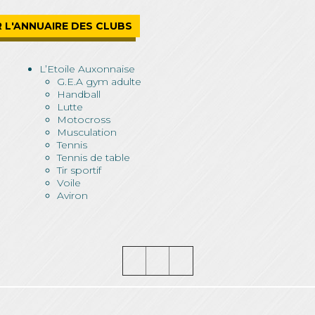
R L'ANNUAIRE DES CLUBS
L’Etoile Auxonnaise
G.E.A gym adulte
Handball
Lutte
Motocross
Musculation
Tennis
Tennis de table
Tir sportif
Voile
Aviron