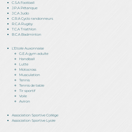
C.S.A Football
J.P.A Pétanque
J.C.A Judo
C.R.A Cyclo randonneurs
R.C.A Rugby
T.C.A Triathlon
B.C.A Badminton
L’Etoile Auxonnaise
G.E.A gym adulte
Handball
Lutte
Motocross
Musculation
Tennis
Tennis de table
Tir sportif
Voile
Aviron
Association Sportive Collège
Association Sportive Lycée