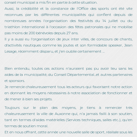
conseil municipal a mis fin en partie à cette situation.
Aussi, la crédibilité et la constance de l'Office des sports ont été vite
reconnues par les différentes municipalités qui confient depuis de
nombreuses années l'organisation des festivités du 14 juillet ou du
triathlon international à l'occasion des fêtes patronales qui ne mobilise
pas moins de 200 bénévoles depuis 27 ans.
Il y a aussi eu l'organisation de jeux inter villes, de concours de chants,
d’activités nautiques comme les joutes et son formidable speaker, Jean
Lesage, récemment disparu, et j'en oublie certainement …
Bien entendu, toutes ces actions n'auraient pas pu avoir lieu sans les
aides de la municipalité, du Conseil Départemental...et autres partenaires
et sponsors.
Je remercie chaleureusement tous les acteurs qui favorisent notre action
en donnant les moyens nécessaires à notre association de fonctionner et
de mener à bien ses projets.
Toujours sur le plan des moyens, je tiens à remercier très
chaleureusement la ville de Auxonne qui, n'a jamais failli à son soutien,
tant en termes d'aides matérielles (Services techniques, salles etc..), qu'en
termes de soutien moral.
Et en nous offrant, cette année une nouvelle salle de sport, réalisée sous les