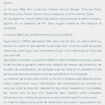
sports.
Le 24 juin 1965, Mrs Vuillemot, Gaetan, Noirot, Berger, Thomas, Paris,
Bernard, Leluc, Faure, Tachin, Pons, Aulagnier, Guinot, Parrot, Colas
Se réunissent et créent l(Office des Sports d’Auxonne et le centre médico-
Sportif, en la présence de Mr Jean Hugon maire et Mrs Mignot et
Lemonier
Le 3 aout 1965 a lieu la déclaration au journal officiel
Aujourd'hui, l'Office des sports fête donc ses 50 ans, un demi-siècle au
service du sport et des sportifs Auxonnais avec comme credo les seules
valeurs du sport que vous connaissez et qui n'ont, elles aussi je crois, pas
pris une ride.
Ses créateurs avaient vu juste en édifiant cette véritable institution qui au
fil des années a gardé le même état d’esprit de respect, de cohérence, de
soutien, de coordination, de dialogue avec les clubs et en parallèle le rôle
de courroie de transmission entre les sportifs et la municipalité.
La création de ce bel instrument a mis fin à l'époque des disputes entre
clubs, notamment pour l'attribution des subventions où, semble-t-il,
celui qui criait le plus fort obtenait la plus forte subvention municipale,
du moins c'est ce que m'a rapporté Jean Gaëtan, notre président
d'honneur, qui malheureusement ne peut pas être parmi nous ce soir.
La mise en place d'une grille de répartition soumise à l'approbation du