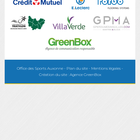
Office des Sports Auxonne -
Plan du site
-
Mentions légales
-
Création du site :
Agence GreenBox