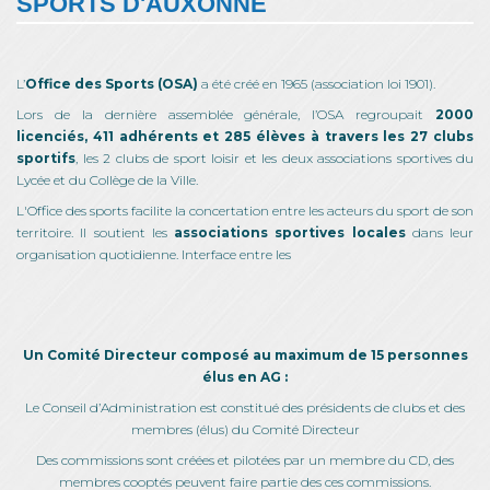
SPORTS D'AUXONNE
L’
Office des Sports (OSA)
a été créé en 1965 (association loi 1901).
Lors de la dernière assemblée générale, l’OSA regroupait
2000
licenciés, 411 adhérents et 285 élèves à travers les 27 clubs
sportifs
, les 2 clubs de sport loisir et les deux associations sportives du
Lycée et du Collège de la Ville.
L'Office des sports facilite la concertation entre les acteurs du sport de son
territoire. Il soutient les
associations sportives locales
dans leur
organisation quotidienne. Interface entre les
Un Comité Directeur composé au maximum de 15 personnes
élus en AG :
Le Conseil d’Administration est constitué des présidents de clubs et des
membres (élus) du Comité Directeur
Des commissions sont créées et pilotées par un membre du CD, des
membres cooptés peuvent faire partie des ces commissions.