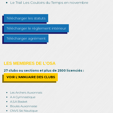
Le Trail Les Couloirs du Temps en novembre
Télécharger les statuts
Télécharger le règlement intérieur
Télécharger agrément
LES MEMBRES DE L’OSA
27 clubs ou sections et plus de 2500 licenciés :
VOIR L'ANNUAIRE DES CLUBS
Les Archers Auxonnais
A A Gymnastique
A.S.A Basket
Boules Auxonnaise
CNVS Ski Nautique