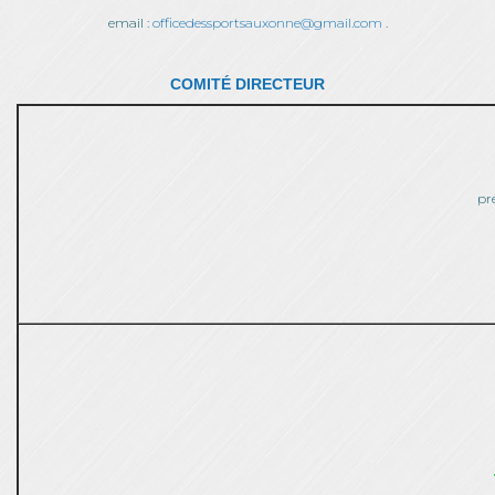
email :
officedessportsauxonne@gmail.com
.
COMITÉ DIRECTEUR
pr