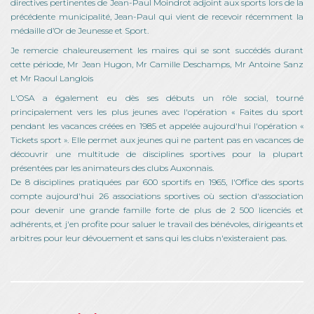
directives pertinentes de Jean-Paul Moindrot adjoint aux sports lors de la
précédente municipalité, Jean-Paul qui vient de recevoir récemment la
médaille d’Or de Jeunesse et Sport.
Je remercie chaleureusement les maires qui se sont succédés durant
cette période, Mr Jean Hugon, Mr Camille Deschamps, Mr Antoine Sanz
et Mr Raoul Langlois
L'OSA a également eu dès ses débuts un rôle social, tourné
principalement vers les plus jeunes avec l'opération « Faites du sport
pendant les vacances créées en 1985 et appelée aujourd'hui l'opération «
Tickets sport ». Elle permet aux jeunes qui ne partent pas en vacances de
découvrir une multitude de disciplines sportives pour la plupart
présentées par les animateurs des clubs Auxonnais.
De 8 disciplines pratiquées par 600 sportifs en 1965, l'Office des sports
compte aujourd'hui 26 associations sportives où section d'association
pour devenir une grande famille forte de plus de 2 500 licenciés et
adhérents, et j'en profite pour saluer le travail des bénévoles, dirigeants et
arbitres pour leur dévouement et sans qui les clubs n'existeraient pas.